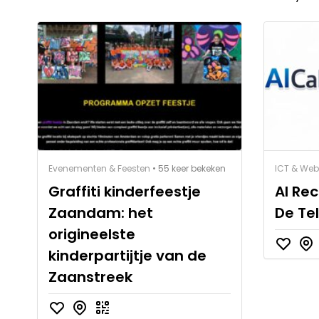
Evenementen & Feesten
• 55 keer bekeken
ICT & Web
Graffiti kinderfeestje
AI Rec
Zaandam: het
De Te
origineelste
kinderpartijtje van de
Zaanstreek