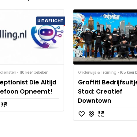
UITGELICHT
diensten
• 110 keer bekeken
Onderwijs & Training
• 165 keer
eptionist Die Altijd
Graffiti Bedrijfsuitj
lefoon Opneemt!
Stad: Creatief
Downtown