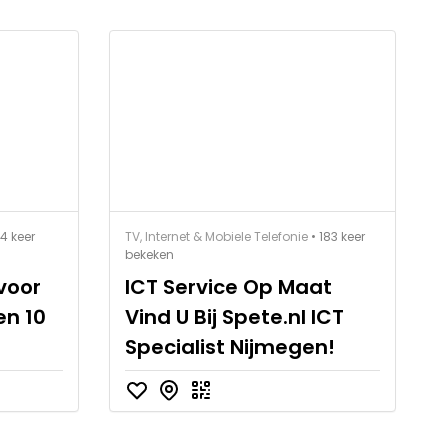
94 keer
TV, Internet & Mobiele Telefonie
• 183 keer
bekeken
 voor
ICT Service Op Maat
en 10
Vind U Bij Spete.nl ICT
Specialist Nijmegen!