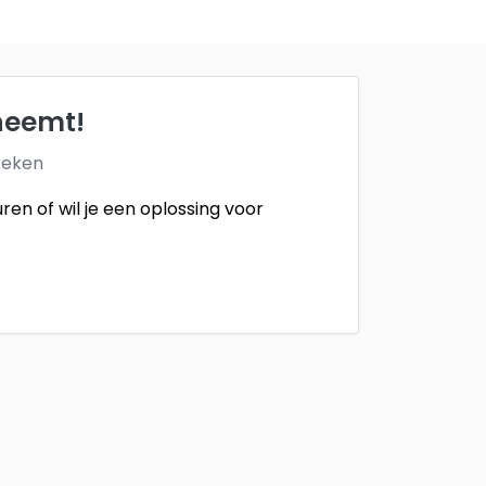
pneemt!
keken
ren of wil je een oplossing voor