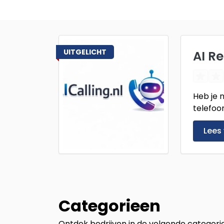
UITGELICHT
AI R
Heb je n
telefoon
Lees
Categorieen
Ontdek bedrijven in de volgende categori