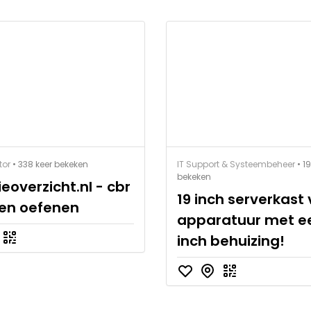
tor
• 338 keer bekeken
IT Support & Systeembeheer
• 1
bekeken
eoverzicht.nl - cbr
19 inch serverkast
en oefenen
apparatuur met e
inch behuizing!