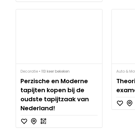
Decoratie
• 113 keer bekeken
Auto & Mo
Perzische en Moderne
Theori
tapijten kopen bij de
exam
oudste tapijtzaak van
Nederland!