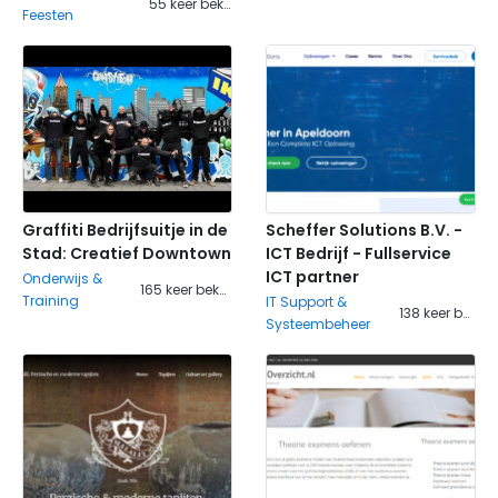
55 keer bekeken
Feesten
Graffiti Bedrijfsuitje in de
Scheffer Solutions B.V. -
Stad: Creatief Downtown
ICT Bedrijf - Fullservice
ICT partner
Onderwijs &
165 keer bekeken
Training
IT Support &
138 keer bekeken
Systeembeheer