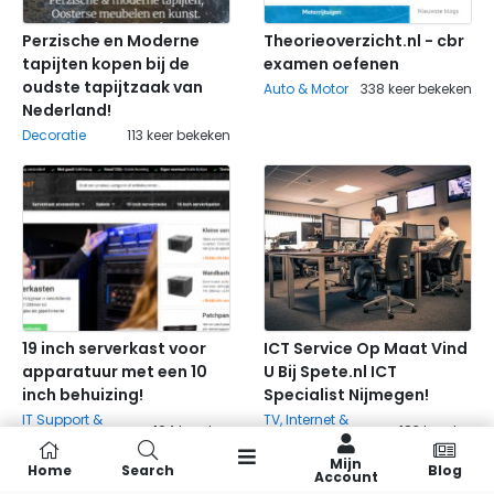
Perzische en Moderne
Theorieoverzicht.nl - cbr
tapijten kopen bij de
examen oefenen
oudste tapijtzaak van
Auto & Motor
338 keer bekeken
Nederland!
Decoratie
113 keer bekeken
19 inch serverkast voor
ICT Service Op Maat Vind
apparatuur met een 10
U Bij Spete.nl ICT
inch behuizing!
Specialist Nijmegen!
Vorige
Volgende
IT Support &
TV, Internet &
194 keer bekeken
183 keer bekeken
Systeembeheer
Mobiele Telefonie
Mijn
Home
Search
Blog
Account