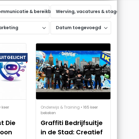
ne zichtbaarheid
mmunicatie & bereikbaarheid
Werving, vacatures & stages
ring
rketing
Datum toegevoegd
UITGELICHT
0 keer
Onderwijs & Training
• 165 keer
bekeken
t Die
Graffiti Bedrijfsuitje
foon
in de Stad: Creatief