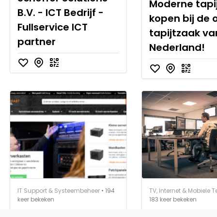
Moderne tapi
B.V. - ICT Bedrijf -
kopen bij de 
Fullservice ICT
tapijtzaak va
partner
Nederland!
IT Support & Systeembeheer
• 194
TV, Internet & Mobiele T
keer bekeken
183 keer bekeken
19 inch serverkast
ICT Service 