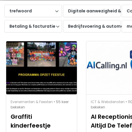
trefwoord
Digitale aanwezigheid & onli
Co
Betaling & facturatie
Bedrijfsvoering & automatise
ma
Evenementen & Feesten
• 55 keer
ICT & Webdiensten
• 11
bekeken
bekeken
Graffiti
AI Receptionis
kinderfeestje
Altijd De Tele