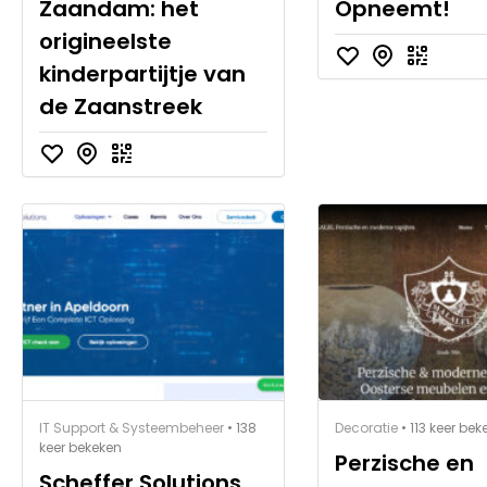
Zaandam: het
Opneemt!
origineelste
kinderpartijtje van
de Zaanstreek
IT Support & Systeembeheer
• 138
Decoratie
• 113 keer bek
keer bekeken
Perzische en
Scheffer Solutions