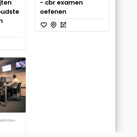
jten
- cbr examen
oudste
oefenen
n
elefonie
•
Op Maat