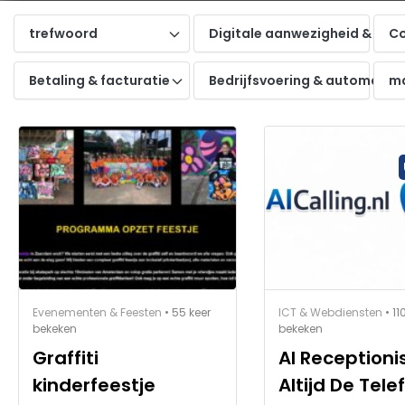
trefwoord
Digitale aanwezigheid & onli
Co
Betaling & facturatie
Bedrijfsvoering & automatise
ma
Evenementen & Feesten
• 55 keer
ICT & Webdiensten
• 11
bekeken
bekeken
Graffiti
AI Receptionis
kinderfeestje
Altijd De Tele