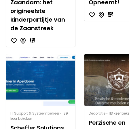
Zaandam: het
Opneemt!
origineelste
kinderpartijtje van
de Zaanstreek
IT Support & Systeembeheer
• 139
Decoratie
• 113 keer bek
keer bekeken
Perzische en
Scheffer Solutions