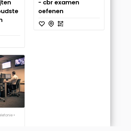
jten
- cbr examen
oudste
oefenen
n
elefonie
•
Op Maat