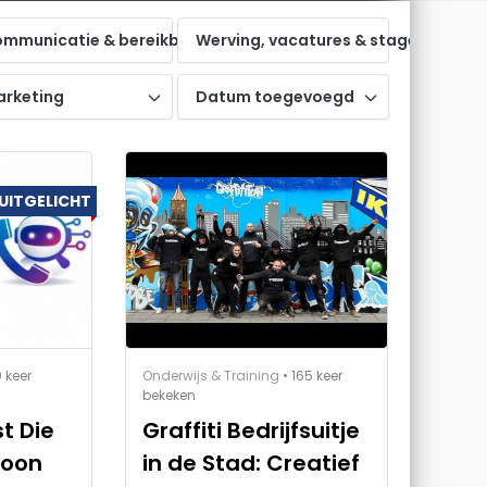
ne zichtbaarheid
mmunicatie & bereikbaarheid
Werving, vacatures & stages
ring
rketing
Datum toegevoegd
UITGELICHT
0 keer
Onderwijs & Training
• 165 keer
bekeken
t Die
Graffiti Bedrijfsuitje
foon
in de Stad: Creatief