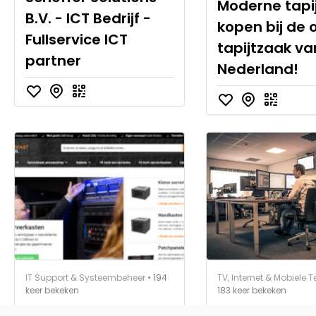
Moderne tapi
B.V. - ICT Bedrijf -
kopen bij de 
Fullservice ICT
tapijtzaak va
partner
Nederland!
IT Support & Systeembeheer
• 194
TV, Internet & Mobiele T
keer bekeken
183 keer bekeken
19 inch serverkast
ICT Service 