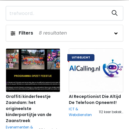
Filters
8
resultaten
UITGELICHT
Graffiti kinderfeestje
AI Receptionist Die Altijd
Zaandam: het
De Telefoon Opneemt!
origineelste
ICT &
112 keer bekeken
kinderpartijtje van de
Webdiensten
Zaanstreek
Evenementen &