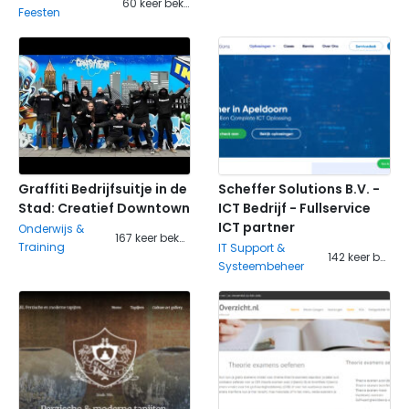
60 keer bekeken
Feesten
Graffiti Bedrijfsuitje in de
Scheffer Solutions B.V. -
Stad: Creatief Downtown
ICT Bedrijf - Fullservice
ICT partner
Onderwijs &
167 keer bekeken
Training
IT Support &
142 keer bekeken
Systeembeheer