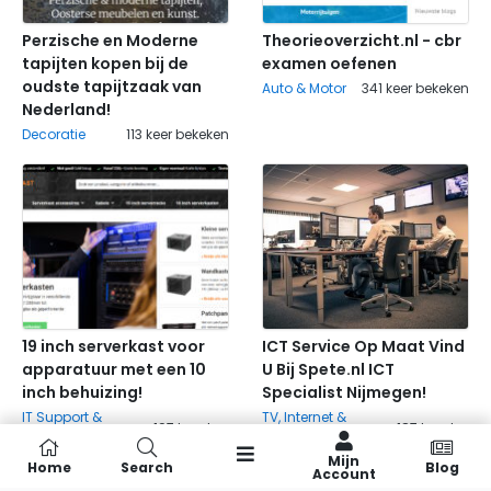
Perzische en Moderne
Theorieoverzicht.nl - cbr
tapijten kopen bij de
examen oefenen
oudste tapijtzaak van
Auto & Motor
341 keer bekeken
Nederland!
Decoratie
113 keer bekeken
19 inch serverkast voor
ICT Service Op Maat Vind
apparatuur met een 10
U Bij Spete.nl ICT
inch behuizing!
Specialist Nijmegen!
Vorige
Volgende
IT Support &
TV, Internet &
197 keer bekeken
187 keer bekeken
Systeembeheer
Mobiele Telefonie
Mijn
Home
Search
Blog
Account